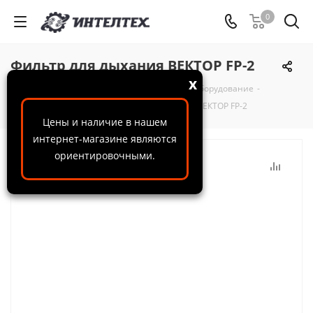
0
Фильтр для дыхания ВЕКТОР FP-2
x
ООО "ИнтелТех"
-
Каталог
-
Пескоструйное оборудование
-
СИЗ Пескоструйщика
-
Фильтр для дыхания ВЕКТОР FP-2
Цены и наличие в нашем
интернет-магазине являются
ориентировочными.