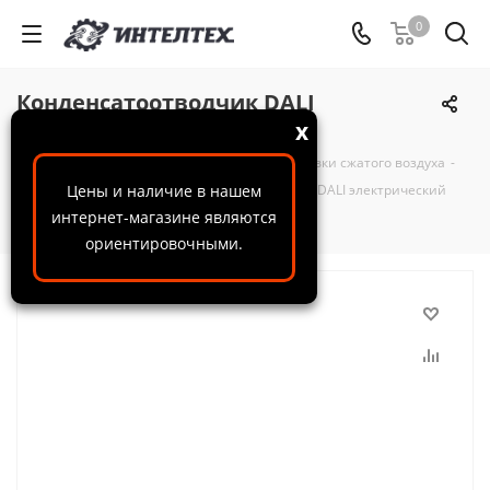
0
Конденсатоотводчик DALI
электрический RPT-16-04
x
ООО "ИнтелТех"
-
Каталог
-
Системы подготовки сжатого воздуха
-
Конденсатоотводчики
Цены и наличие в нашем
-
Конденсатоотводчик DALI электрический
интернет-магазине являются
RPT-16-04
ориентировочными.