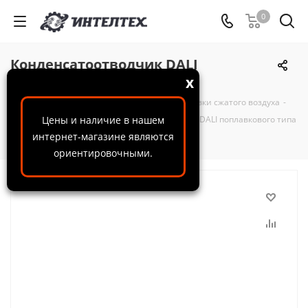
0
Конденсатоотводчик DALI
поплавкового типа РА-78
x
ООО "ИнтелТех"
-
Каталог
-
Системы подготовки сжатого воздуха
-
Конденсатоотводчики
Цены и наличие в нашем
-
Конденсатоотводчик DALI поплавкового типа
интернет-магазине являются
РА-78
ориентировочными.